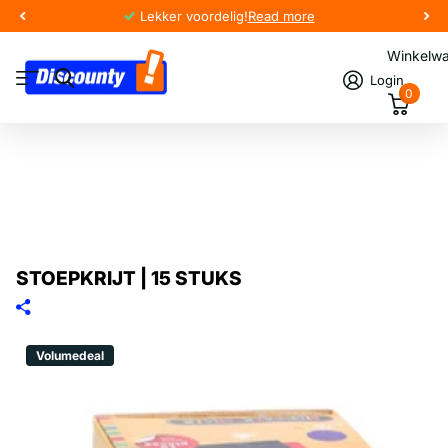
Lekker voordelig!
Read more
Winkelw
Login
0
STOEPKRIJT | 15 STUKS
Volumedeal